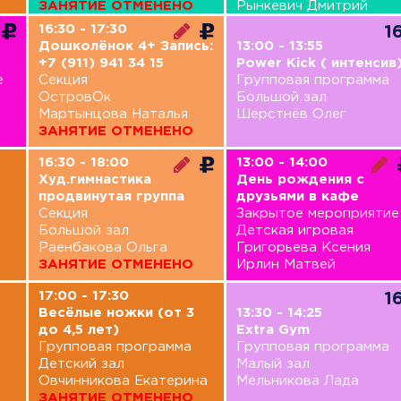
ЗАНЯТИЕ ОТМЕНЕНО
Рынкевич Дмитрий
16:30 - 17:30
1
Дошколёнок 4+ Запись:
13:00 - 13:55
+7 (911) 941 34 15
Power Kick ( интенсив
е
Секция
Групповая программа
ОстровОк
Большой зал
Мартынцова Наталья
Шерстнёв Олег
ЗАНЯТИЕ ОТМЕНЕНО
16:30 - 18:00
13:00 - 14:00
Худ.гимнастика
День рождения с
продвинутая группа
друзьями в кафе
Секция
Закрытое мероприятие
Большой зал
Детская игровая
Раенбакова Ольга
Григорьева Ксения
ЗАНЯТИЕ ОТМЕНЕНО
Ирлин Матвей
17:00 - 17:30
1
Весёлые ножки (от 3
13:30 - 14:25
до 4,5 лет)
Extra Gym
Групповая программа
Групповая программа
Детский зал
Малый зал
Овчинникова Екатерина
Мельникова Лада
ЗАНЯТИЕ ОТМЕНЕНО