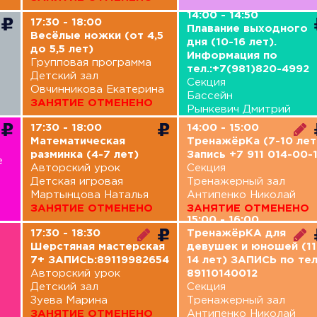
14:00 - 14:50
17:30 - 18:00
Плавание выходного
Весёлые ножки (от 4,5
дня (10-16 лет).
до 5,5 лет)
Информация по
Групповая программа
тел.:+7(981)820-4992
Детский зал
Секция
Овчинникова Екатерина
Бассейн
ЗАНЯТИЕ ОТМЕНЕНО
Рынкевич Дмитрий
17:30 - 18:00
14:00 - 15:00
Математическая
ТренажёрКа (7-10 лет
разминка (4-7 лет)
Запись +7 911 014-00-
е
Авторский урок
Секция
Детская игровая
Тренажерный зал
Мартынцова Наталья
Антипенко Николай
ЗАНЯТИЕ ОТМЕНЕНО
ЗАНЯТИЕ ОТМЕНЕНО
15:00 - 16:00
17:30 - 18:30
ТренажёрКА для
Шерстяная мастерская
девушек и юношей (11
7+ ЗАПИСЬ:89119982654
14 лет) ЗАПИСЬ по тел
Авторский урок
89110140012
Детский зал
Секция
Зуева Марина
Тренажерный зал
ЗАНЯТИЕ ОТМЕНЕНО
Антипенко Николай