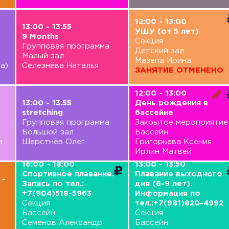
12:00 - 13:00
13:00 - 13:55
УШУ (от 5 лет)
9 Months
Секция
Групповая программа
Детский зал
Малый зал
Мазепа Ирина
а)
Селезнёва Наталья
ЗАНЯТИЕ ОТМЕНЕНО
12:00 - 13:00
13:00 - 13:55
День рождения в
stretching
бассейне
Групповая программа
Закрытое мероприятие
Большой зал
Бассейн
а
Шерстнёв Олег
Григорьева Ксения
Ирлин Матвей
16:00 - 18:00
13:00 - 13:50
Спортивное плавание.
Плавание выходного
 -
Запись по тел.:
дня (6-9 лет).
+7(904)518-5963
Информация по
Секция
тел.:+7(981)820-4992
Бассейн
Секция
Семенов Александр
Бассейн