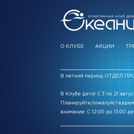
О КЛУБЕ
АКЦИИ
ТР
В летний период ОТДЕЛ ПРО
В Клубе дети! С 3 по 21 авг
Планируйте,пожалуйста,врем
внимание: С 12:00 до 13:00 д