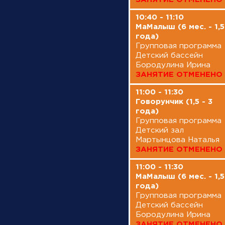
10:40 - 11:10
12:00 - 12:55
МаМалыш (6 мес. - 1,5
а)
Yoga
года)
Групповая программа
Групповая программа
Малый зал
Детский бассейн
Селезнёва Наталья
Бородулина Ирина
О
ЗАНЯТИЕ ОТМЕНЕНО
11:00 - 11:30
12:00 - 12:55
Говорунчик (1,5 - 3
Super Sculpt ( все
года)
группы мышц)
ие
Групповая программа
Групповая программа
Детский зал
Большой зал
Мартынцова Наталья
Гиберт Кристина
ЗАНЯТИЕ ОТМЕНЕНО
11:00 - 11:30
12:00 - 13:00
МаМалыш (6 мес. - 1,5
Детский лагерь
года)
Закрытое мероприятие
Групповая программа
Бассейн
Детский бассейн
Рынкевич Дмитрий
Бородулина Ирина
О
Ирлин Матвей
ЗАНЯТИЕ ОТМЕНЕНО