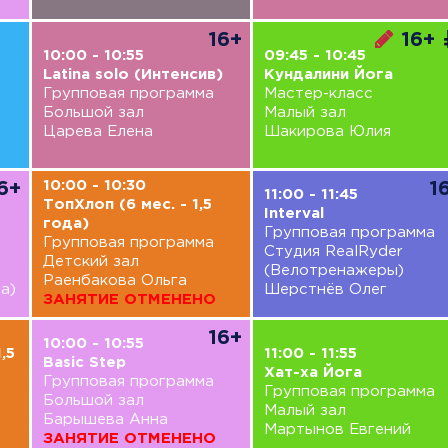
16+
16+
10:00 - 10:55
09:45 - 10:45
Latina solo (Интенсив)
Кундалини Йога
Групповая программа
Мастер-класс
Большой зал
Малый зал
Царева Елена
Шакирова Юлия
10:00 - 10:30
6+
1
11:00 - 11:45
ТопХлоп (6 мес. - 1,5
Interval
года)
Групповая программа
Групповая программа
Студия RealRyder
Детский зал
(Велотренажеры)
Раенбакова Ольга
а)
Шерстнёв Олег
ЗАНЯТИЕ ОТМЕНЕНО
16+
10:00 - 10:55
,5
11:00 - 11:55
Basic Step
Хат-ха Йога
Групповая программа
Групповая программа
Большой зал
Малый зал
Барышева Анна
Мартынов Евгений
ЗАНЯТИЕ ОТМЕНЕНО