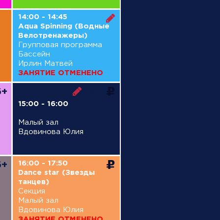
14:00 - 14:45
Aqua Spinning (Водные
Велотренажеры)
Групповая программа
Бассейн
Ирлин Матвей
ЗАНЯТИЕ ОТМЕНЕНО
6+
16+
15:00 - 16:00
Малый зал
Вдовинова Юлия
16:00 - 17:50
6+
Dance star (Звезды
танцев)
Секция
Малый зал
Вдовинова Юлия
ЗАНЯТИЕ ОТМЕНЕНО