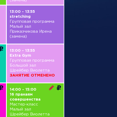
(замена)
13:00 - 13:55
stretching
Групповая программа
Малый зал
Приказчикова Ирена
(замена)
13:00 - 13:55
:
Extra Gym
Групповая программа
Большой зал
Шрейбер Виолетта
ЗАНЯТИЕ ОТМЕНЕНО
14:00 - 15:00
16 пранаям
совершенства
Мастер-класс
Малый зал
Шрейбер Виолетта