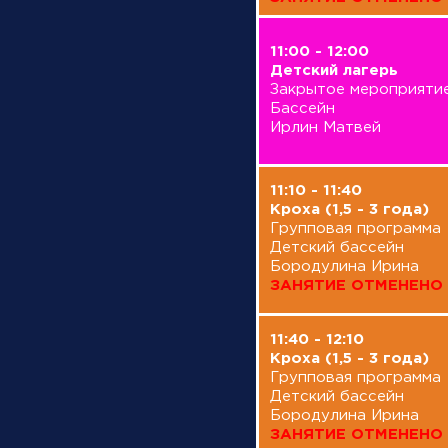
13:00 - 14:00
11:00 - 12:00
Детский лагерь
Детский лагерь
Закрытое мероприятие
Закрытое мероприяти
Бассейн
Бассейн
Ирлин Матвей
Ирлин Матвей
15:30 - 16:30
11:10 - 11:40
ые
Детский лагерь
Кроха (1,5 - 3 года)
Закрытое мероприятие
Групповая программа
Бассейн
Детский бассейн
Федорова Капитолина
Бородулина Ирина
ЗАНЯТИЕ ОТМЕНЕНО
ЗАНЯТИЕ ОТМЕНЕНО
16:00 - 16:45
11:40 - 12:10
Акулы (10-16 лет)
Кроха (1,5 - 3 года)
Групповая программа
Групповая программа
Бассейн
Детский бассейн
Рынкевич Дмитрий
Бородулина Ирина
ЗАНЯТИЕ ОТМЕНЕНО
ЗАНЯТИЕ ОТМЕНЕНО