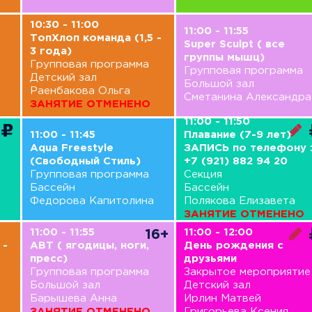
10:30 - 11:00
11:00 - 11:55
ТопХлоп команда (1,5 -
Super Sculpt ( все
3 года)
группы мышц)
Групповая программа
Групповая программа
Детский зал
Большой зал
Раенбакова Ольга
Сметанина Александра
ЗАНЯТИЕ ОТМЕНЕНО
11:00 - 11:50
11:00 - 11:45
Плавание (7-9 лет)
Aqua Freestyle
ЗАПИСЬ по телефону 
(Свободный Стиль)
+7 (921) 882 94 20
Групповая программа
Секция
Бассейн
Бассейн
Федорова Капитолина
Полякова Елизавета
ЗАНЯТИЕ ОТМЕНЕНО
11:00 - 11:55
11:00 - 12:00
16+
 -
ABT ( ягодицы, ноги,
День рождения с
пресс)
друзьями
Групповая программа
Закрытое мероприятие
Большой зал
Детский зал
Барышева Анна
Ирлин Матвей
ЗАНЯТИЕ ОТМЕНЕНО
Григорьева Ксения