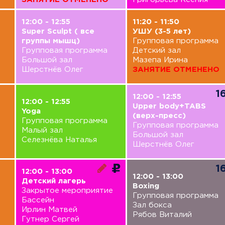
12:00 - 12:55
11:20 - 11:50
Super Sculpt ( все
УШУ (3-5 лет)
группы мышц)
Групповая программа
Групповая программа
Детский зал
Большой зал
Мазепа Ирина
Шерстнёв Олег
ЗАНЯТИЕ ОТМЕНЕНО
1
12:00 - 12:55
12:00 - 12:55
Upper body+TABS
Yoga
(верх-пресс)
Групповая программа
Групповая программа
Малый зал
Большой зал
Селезнёва Наталья
Шерстнёв Олег
1
12:00 - 13:00
12:00 - 13:00
Детский лагерь
Boxing
Закрытое мероприятие
Групповая программа
Бассейн
Зал бокса
Ирлин Матвей
Рябов Виталий
Гутнер Сергей