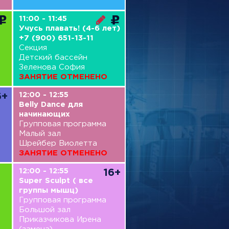
11:00 - 11:45
Учусь плавать! (4-6 лет)
+7 (900) 651-13-11
Секция
Детский бассейн
Зеленова София
ЗАНЯТИЕ ОТМЕНЕНО
12:00 - 12:55
6+
Belly Dance для
начинающих
Групповая программа
Малый зал
Шрейбер Виолетта
ЗАНЯТИЕ ОТМЕНЕНО
12:00 - 12:55
16+
Super Sculpt ( все
группы мышц)
Групповая программа
Большой зал
Приказчикова Ирена